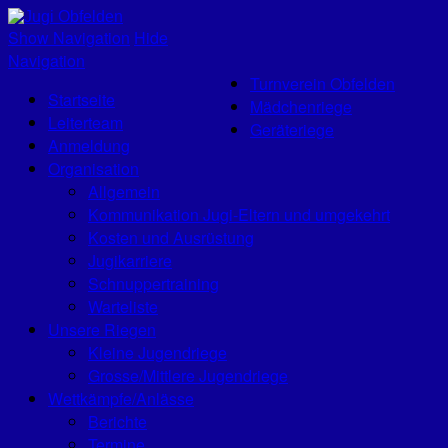
Jugi Obfelden
Show Navigation
Hide
Navigation
Turnverein Obfelden
Startseite
Mädchenriege
Leiterteam
Geräteriege
Anmeldung
Organisation
Allgemein
Kommunikation Jugi-Eltern und umgekehrt
Kosten und Ausrüstung
Jugikarriere
Schnuppertraining
Warteliste
Unsere Riegen
Kleine Jugendriege
Grosse/Mittlere Jugendriege
Wettkämpfe/Anlässe
Berichte
Termine