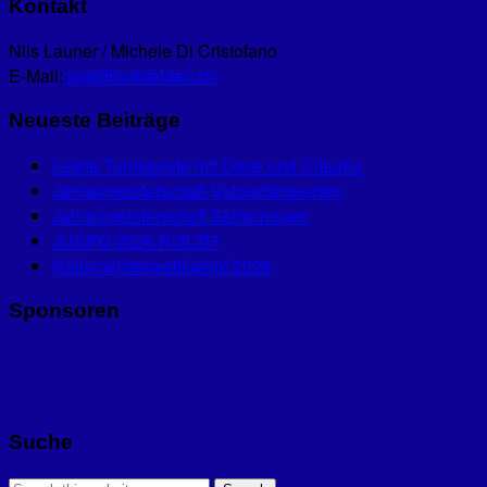
Kontakt
Nils Launer / Michele Di Cristofano
E-Mail:
jugi@tvobfelden.ch
Neueste Beiträge
Letzte Turnstunde mit Dave und Claudio
Jahresmeisterschaft Veloreifenwerfen
Jahresmeisterschaft Seilspringen
JUSPO 2026 Rüti ZH
Hallenwinterwettkampf 2026
Sponsoren
Suche