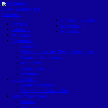
Jugi Obfelden
Show Navigation
Hide
Navigation
Turnverein Obfelden
Startseite
Mädchenriege
Leiterteam
Geräteriege
Anmeldung
Organisation
Allgemein
Kommunikation Jugi-Eltern und umgekehrt
Kosten und Ausrüstung
Jugikarriere
Schnuppertraining
Warteliste
Unsere Riegen
Kleine Jugendriege
Grosse/Mittlere Jugendriege
Wettkämpfe/Anlässe
Berichte
Termine