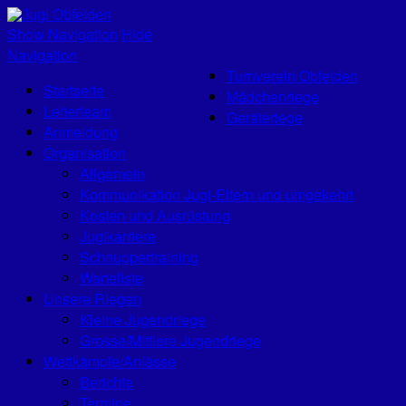
Jugi Obfelden
Show Navigation
Hide
Navigation
Turnverein Obfelden
Startseite
Mädchenriege
Leiterteam
Geräteriege
Anmeldung
Organisation
Allgemein
Kommunikation Jugi-Eltern und umgekehrt
Kosten und Ausrüstung
Jugikarriere
Schnuppertraining
Warteliste
Unsere Riegen
Kleine Jugendriege
Grosse/Mittlere Jugendriege
Wettkämpfe/Anlässe
Berichte
Termine