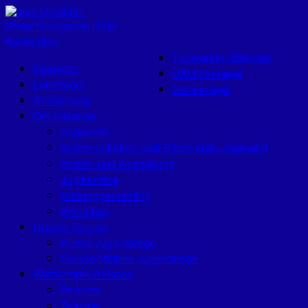
Jugi Obfelden
Show Navigation
Hide
Navigation
Turnverein Obfelden
Startseite
Mädchenriege
Leiterteam
Geräteriege
Anmeldung
Organisation
Allgemein
Kommunikation Jugi-Eltern und umgekehrt
Kosten und Ausrüstung
Jugikarriere
Schnuppertraining
Warteliste
Unsere Riegen
Kleine Jugendriege
Grosse/Mittlere Jugendriege
Wettkämpfe/Anlässe
Berichte
Termine