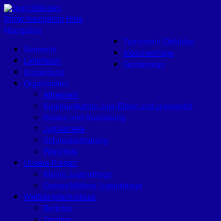
Jugi Obfelden
Show Navigation
Hide
Navigation
Turnverein Obfelden
Startseite
Mädchenriege
Leiterteam
Geräteriege
Anmeldung
Organisation
Allgemein
Kommunikation Jugi-Eltern und umgekehrt
Kosten und Ausrüstung
Jugikarriere
Schnuppertraining
Warteliste
Unsere Riegen
Kleine Jugendriege
Grosse/Mittlere Jugendriege
Wettkämpfe/Anlässe
Berichte
Termine