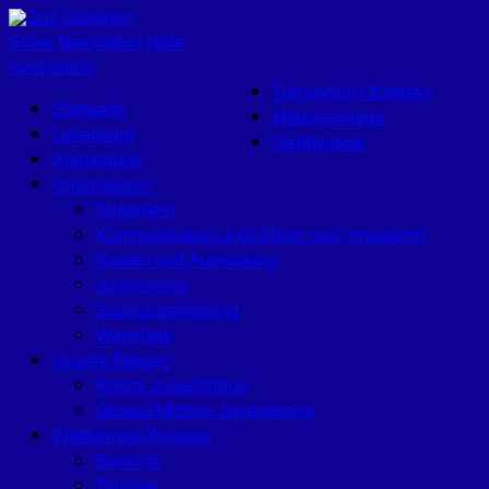
Jugi Obfelden
Show Navigation
Hide
Navigation
Turnverein Obfelden
Startseite
Mädchenriege
Leiterteam
Geräteriege
Anmeldung
Organisation
Allgemein
Kommunikation Jugi-Eltern und umgekehrt
Kosten und Ausrüstung
Jugikarriere
Schnuppertraining
Warteliste
Unsere Riegen
Kleine Jugendriege
Grosse/Mittlere Jugendriege
Wettkämpfe/Anlässe
Berichte
Termine