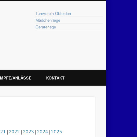
Turnverein Obfelden
Mädchenriege
Geräteriege
MPFE/ANLÄSSE
KONTAKT
021
2022
2023
2024
2025