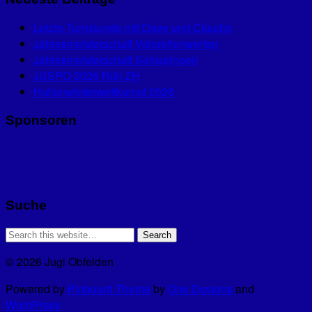
Letzte Turnstunde mit Dave und Claudio
Jahresmeisterschaft Veloreifenwerfen
Jahresmeisterschaft Seilspringen
JUSPO 2026 Rüti ZH
Hallenwinterwettkampf 2026
Sponsoren
Suche
© 2026 Jugi Obfelden
Powered by
Pinboard Theme
by
One Designs
and
WordPress