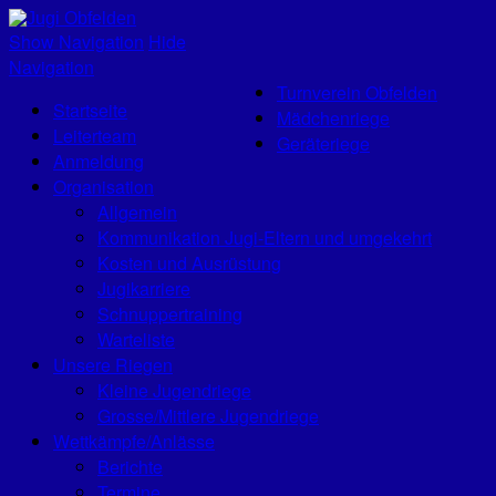
Jugi Obfelden
Show Navigation
Hide
Navigation
Turnverein Obfelden
Startseite
Mädchenriege
Leiterteam
Geräteriege
Anmeldung
Organisation
Allgemein
Kommunikation Jugi-Eltern und umgekehrt
Kosten und Ausrüstung
Jugikarriere
Schnuppertraining
Warteliste
Unsere Riegen
Kleine Jugendriege
Grosse/Mittlere Jugendriege
Wettkämpfe/Anlässe
Berichte
Termine