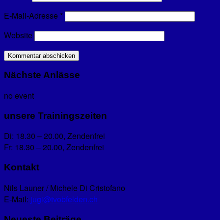
E-Mail-Adresse
*
Website
Nächste Anlässe
no event
unsere Trainingszeiten
Di: 18.30 – 20.00, Zendenfrei
Fr: 18.30 – 20.00, Zendenfrei
Kontakt
Nils Launer / Michele Di Cristofano
E-Mail:
jugi@tvobfelden.ch
Neueste Beiträge