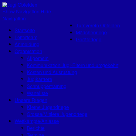
Jugi Obfelden
Show Navigation
Hide
Navigation
Turnverein Obfelden
Startseite
Mädchenriege
Leiterteam
Geräteriege
Anmeldung
Organisation
Allgemein
Kommunikation Jugi-Eltern und umgekehrt
Kosten und Ausrüstung
Jugikarriere
Schnuppertraining
Warteliste
Unsere Riegen
Kleine Jugendriege
Grosse/Mittlere Jugendriege
Wettkämpfe/Anlässe
Berichte
Termine