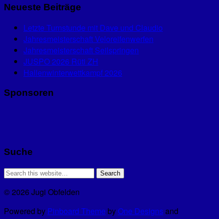
Neueste Beiträge
Letzte Turnstunde mit Dave und Claudio
Jahresmeisterschaft Veloreifenwerfen
Jahresmeisterschaft Seilspringen
JUSPO 2026 Rüti ZH
Hallenwinterwettkampf 2026
Sponsoren
Suche
© 2026 Jugi Obfelden
Powered by
Pinboard Theme
by
One Designs
and