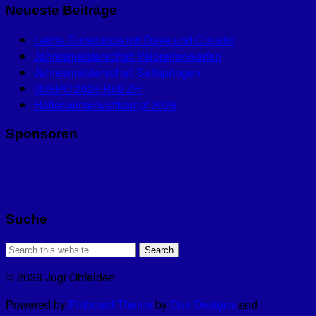
Neueste Beiträge
Letzte Turnstunde mit Dave und Claudio
Jahresmeisterschaft Veloreifenwerfen
Jahresmeisterschaft Seilspringen
JUSPO 2026 Rüti ZH
Hallenwinterwettkampf 2026
Sponsoren
Suche
© 2026 Jugi Obfelden
Powered by
Pinboard Theme
by
One Designs
and