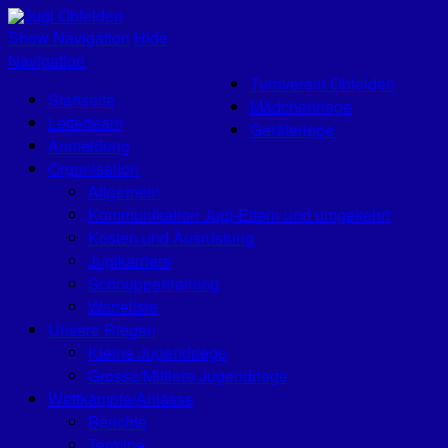
Jugi Obfelden
Show Navigation
Hide
Navigation
Turnverein Obfelden
Startseite
Mädchenriege
Leiterteam
Geräteriege
Anmeldung
Organisation
Allgemein
Kommunikation Jugi-Eltern und umgekehrt
Kosten und Ausrüstung
Jugikarriere
Schnuppertraining
Warteliste
Unsere Riegen
Kleine Jugendriege
Grosse/Mittlere Jugendriege
Wettkämpfe/Anlässe
Berichte
Termine