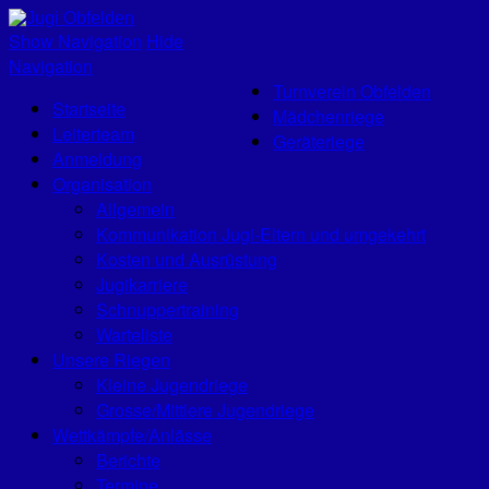
Jugi Obfelden
Show Navigation
Hide
Navigation
Turnverein Obfelden
Startseite
Mädchenriege
Leiterteam
Geräteriege
Anmeldung
Organisation
Allgemein
Kommunikation Jugi-Eltern und umgekehrt
Kosten und Ausrüstung
Jugikarriere
Schnuppertraining
Warteliste
Unsere Riegen
Kleine Jugendriege
Grosse/Mittlere Jugendriege
Wettkämpfe/Anlässe
Berichte
Termine